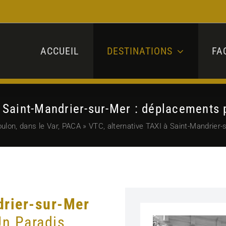
ACCUEIL
DESTINATIONS
FA
à Saint-Mandrier-sur-Mer : déplacements 
lon, dans le Var, PACA
»
VTC, alternative TAXI à Saint-Mandrier
drier-sur-Mer
Un Paradis