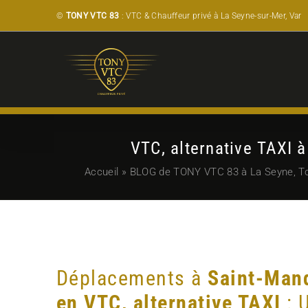
Passer
©
TONY VTC 83
: VTC & Chauffeur privé à La Seyne-sur-Mer, Var
au
contenu
VTC, alternative TAXI 
Accueil
»
BLOG de TONY VTC 83 à La Seyne, Tou
Déplacements à
Saint-Man
en VTC, alternative TAXI
: 