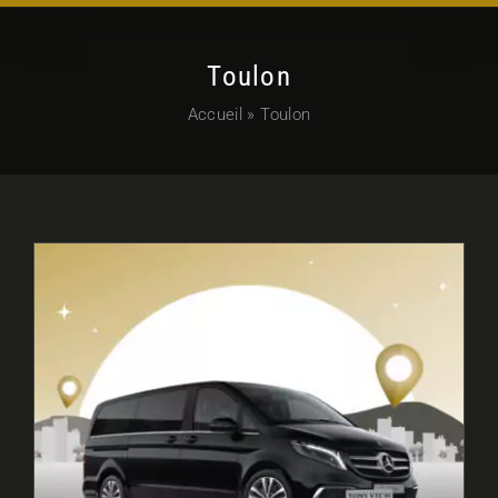
Toulon
Accueil
»
Toulon
VTC, alternative TAXI Aéroport
de Toulon-Hyères vers St-Tropez :
comment faire ?