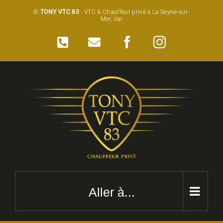
Passer
©
TONY VTC 83
: VTC & Chauffeur privé à La Seyne-sur-
Mer, Var
au
contenu
Téléphone
Email
Facebook
Instagram
Aller à...