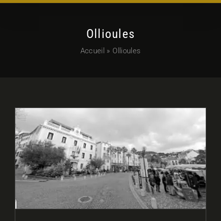
Ollioules
Accueil
»
Ollioules
VTC, alternative TAXI à Ollioules
et Evenos : Entre Histoire, Nature
et Bien-être