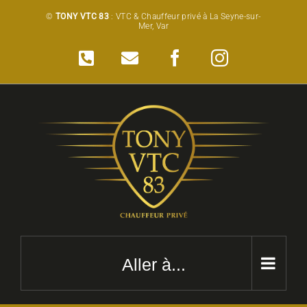
Passer
©
TONY VTC 83
: VTC & Chauffeur privé à La Seyne-sur-
Mer, Var
au
contenu
Téléphone
Email
Facebook
Instagram
Aller à...