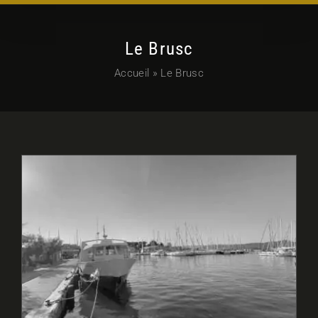
Le Brusc
Accueil
»
Le Brusc
VTC, alternative TAXI à Six-Fours,
Le Brusc, Les Embiez : un paradis
méditerranéen