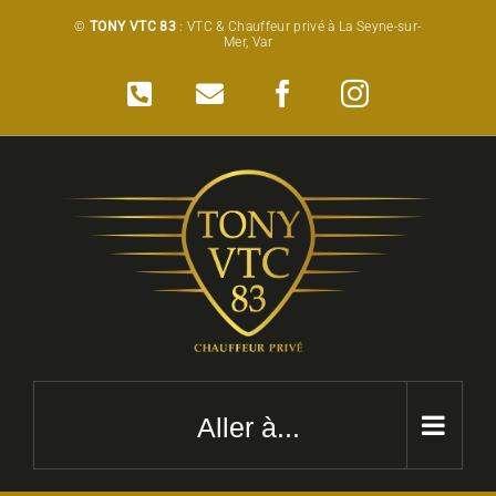
Passer
©
TONY VTC 83
: VTC & Chauffeur privé à La Seyne-sur-
Mer, Var
au
contenu
Téléphone
Email
Facebook
Instagram
Aller à...